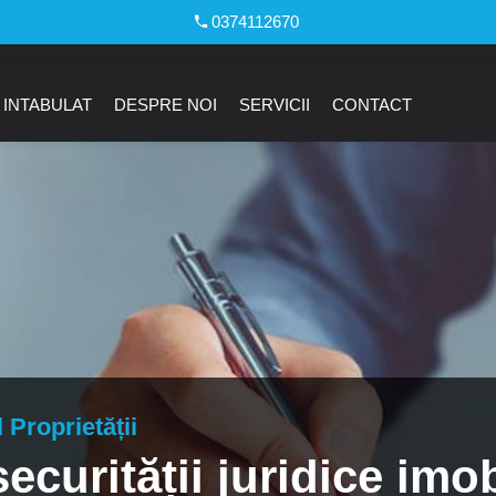
0374112670
 INTABULAT
DESPRE NOI
SERVICII
CONTACT
Proprietății
securității juridice imo