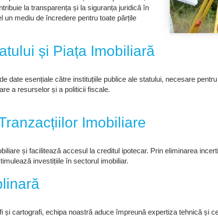
tribuie la transparența și la siguranța juridică în
fel un mediu de încredere pentru toate părțile
tatului și Piața Imobiliară
date esențiale către instituțiile publice ale statului, necesare pentru
e a resurselor și a politicii fiscale.
Tranzacțiilor Imobiliare
iliare și facilitează accesul la creditul ipotecar. Prin eliminarea incert
timulează investițiile în sectorul imobiliar.
linară
rafi și cartografi, echipa noastră aduce împreună expertiza tehnică și ce