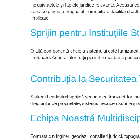
inclusiv actele și faptele juridice relevante. Aceasta con
ceea ce privește proprietățile imobiliare, facilitând ast
implicate.
Sprijin pentru Instituțiile S
O altă componentă cheie a sistemului este furnizarea de 
imobiliare. Aceste informații permit o mai bună gestionar
Contribuția la Securitatea 
Sistemul cadastral sprijină securitatea tranzacțiilor imob
drepturilor de proprietate, sistemul reduce riscurile și s
Echipa Noastră Multidiscip
Formata din ingineri geodezi, consilieri juridici, topog