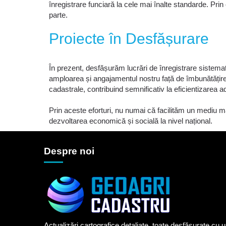
înregistrare funciară la cele mai înalte standarde. Prin
parte.
Proiecte în Desfășurare
În prezent, desfășurăm lucrări de înregistrare sistemat
amploarea și angajamentul nostru față de îmbunătățirea
cadastrale, contribuind semnificativ la eficientizarea adm
Prin aceste eforturi, nu numai că facilităm un mediu mai
dezvoltarea economică și socială la nivel național.
Despre noi
Actualizări cartografice detaliate, toate desfășurate cu 