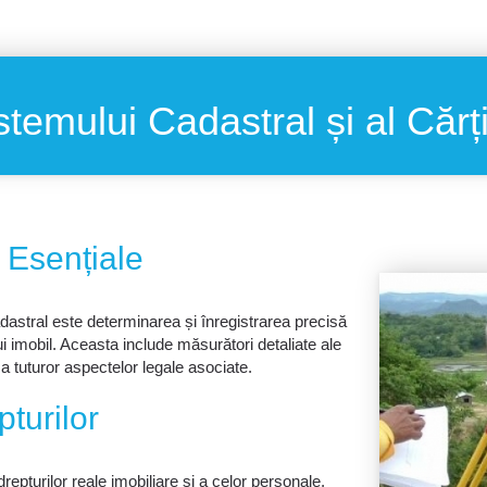
temului Cadastral și al Cărț
 Esențiale
dastral este determinarea și înregistrarea precisă
ui imobil. Aceasta include măsurători detaliate ale
 a tuturor aspectelor legale asociate.
pturilor
repturilor reale imobiliare și a celor personale,